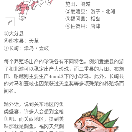
施田、船越
②爱媛县：游子・北滩
③福冈县：相岛
④佐贺县：唐津
⑤大分县
⑥熊本县：天草
⑦长崎：津岛・壹岐
每个养殖场出产的珍珠各有不同特色。例如爱媛县的游
子和北滩可以稳定出产大珍珠，而三重县的片田、布施
田、船越则主要生产4mm以下的小珍珠。此外，长崎县
的对马和壹岐也因荣获过天皇奖等多项殊荣的养殖场而
闻名。
题外话，说到关东地区的鱼
类盛宴，许多人会想到金枪
鱼吧。而关西地区，提到美
味那就是鲷鱼。福冈天然鲷