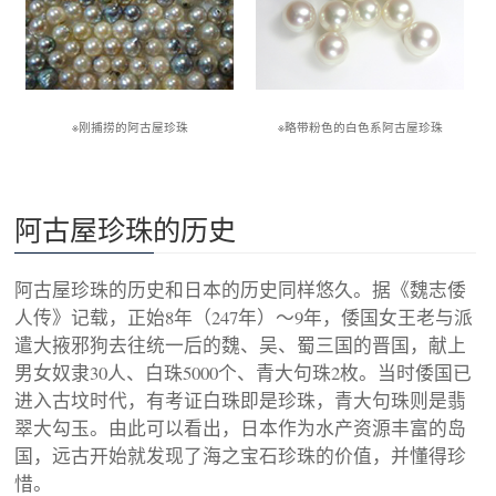
※刚捕捞的阿古屋珍珠
※略带粉色的白色系阿古屋珍珠
阿古屋珍珠的历史
阿古屋珍珠的历史和日本的历史同样悠久。据《魏志倭
人传》记载，正始8年（247年）～9年，倭国女王老与派
遣大掖邪狗去往统一后的魏、吴、蜀三国的晋国，献上
男女奴隶30人、白珠5000个、青大句珠2枚。当时倭国已
进入古坟时代，有考证白珠即是珍珠，青大句珠则是翡
翠大勾玉。由此可以看出，日本作为水产资源丰富的岛
国，远古开始就发现了海之宝石珍珠的价值，并懂得珍
惜。