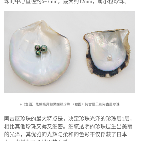
珠的中心直径约6~7mm，最大约12mm，属小粒珍珠。
※（左图）黑蝴蝶贝和黑蝴蝶珍珠 （右图）阿古屋贝和阿古屋珍珠
阿古屋珍珠的最大特点是，决定珍珠光泽的珍珠层1层，
相比其他珍珠又薄又细密。细腻透明的珍珠层生出美丽
的光泽，其优雅的光辉与柔和的色彩不仅俘获了日本