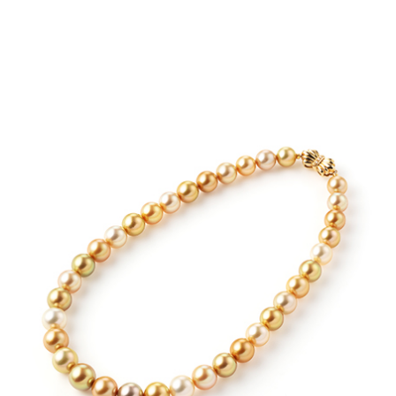
※珍珠层与光的反射
※黑蝴蝶珍珠表面的放大图