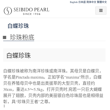
English
日本語
简体中文
繁體中文
白蝶珍珠
珍珠粉底
白蝶珍珠
白蝶珍珠被称为南洋珍珠或南洋珠。其母贝是白蝶贝，
学名是Pinctada maxima。正如学名“maxima”所示，白蝶
贝在养殖母贝中也是出类拔萃的大型贝壳，直径约
30cm，重达4.5～5.5kg。打开贝壳时,宛若一只巨大蝴蝶
展开了翅膀，贝壳内部的美丽银白色珍珠层也是相得益
彰，具“珍珠贝王者”之尊。
1