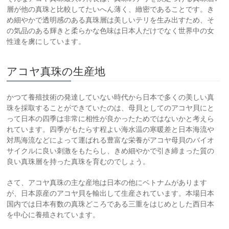
層が他の真珠と比較してたいへん薄く、緻密であることです。き
め細やかで透明感のある真珠層は美しいテリを生み出すため、そ
の気品のある輝きと柔らかな色味は日本人だけでなく世界中の女
性達を虜にしています。
アコヤ真珠の生産地
かつて養殖技術の発達していない時代から日本で多くの美しい真
珠を採取することができていたのは、母貝としてのアコヤ貝にと
って日本の四季は非常に相性が良かったためではないかと考えら
れています。四季がもたらす程よい海水温の寒暖差と日本海流や
対馬海流などによって運ばれる豊富な栄養がアコヤ母貝のバイオ
サイクルに良い刺激をもたらし、きめ細やかで引き締まった質の
良い真珠層を持った真珠を育むのでしょう。
さて、アコヤ真珠の主な産地は日本の他にベトナムがあります
が、日本原産のアコヤ貝を輸出して生産されています。本場日本
国内では日本有数の真珠どころである三重をはじめとした西日本
を中心に養殖されています。