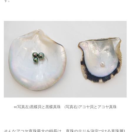
※(写真左)黒蝶貝と黒蝶真珠 (写真右)アコヤ貝とアコヤ真珠
そんなアコヤ真珠最大の特長は、真珠のテリを決定づける真珠層1