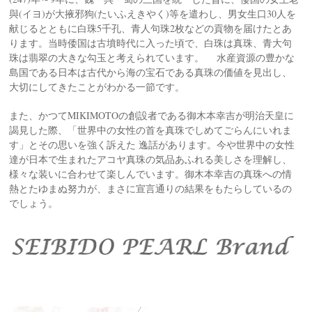
與(イヨ)が大掖邪狗(たいふえきやく)等を遣わし、男女生口30人を
献じるとともに白珠5千孔、青人句珠2枚などの貢物を届けたとあ
ります。当時倭国は古墳時代に入った頃で、白珠は真珠、青大句
珠は翡翠の大きな勾玉と考えられています。 水産資源の豊かな
島国である日本は古代から海の宝石である真珠の価値を見出し、
大切にしてきたことがわかる一節です。
また、かつてMIKIMOTOの創設者である御木本幸吉が明治天皇に
謁見した際、「世界中の女性の首を真珠でしめてごらんにいれま
す」とその思いを強く訴えた 逸話があります。今や世界中の女性
達が日本で生まれたアコヤ真珠の気品あふれる美しさを理解し、
様々な装いに合わせて楽しんでいます。御木本幸吉の真珠への情
熱とたゆまぬ努力が、まさに宣言通りの結果をもたらしているの
でしょう。