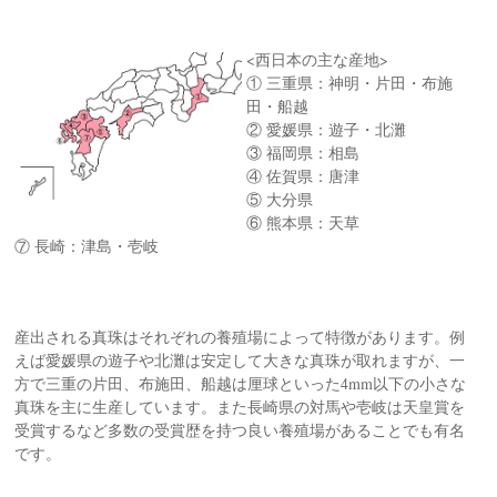
<西日本の主な産地>
① 三重県：神明・片田・布施
田・船越
② 愛媛県：遊子・北灘
③ 福岡県：相島
④ 佐賀県：唐津
⑤ 大分県
⑥ 熊本県：天草
⑦ 長崎：津島・壱岐
産出される真珠はそれぞれの養殖場によって特徴があります。例
えば愛媛県の遊子や北灘は安定して大きな真珠が取れますが、一
方で三重の片田、布施田、船越は厘球といった4mm以下の小さな
真珠を主に生産しています。また長崎県の対馬や壱岐は天皇賞を
受賞するなど多数の受賞歴を持つ良い養殖場があることでも有名
です。