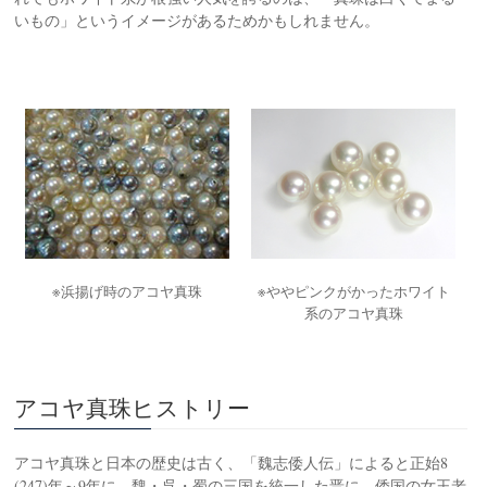
いもの」というイメージがあるためかもしれません。
※浜揚げ時のアコヤ真珠
※ややピンクがかったホワイト
系のアコヤ真珠
アコヤ真珠ヒストリー
アコヤ真珠と日本の歴史は古く、「魏志倭人伝」によると正始8
(247)年～9年に、魏・呉・蜀の三国を統一した晋に、倭国の女王老