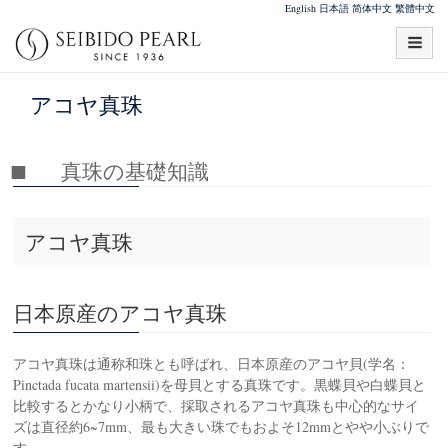
English
日本語
简体中文
繁體中文
アコヤ真珠
真珠の基礎知識
アコヤ真珠
日本原産のアコヤ真珠
アコヤ真珠は通称和珠とも呼ばれ、日本原産のアコヤ貝(学名：
Pinctada fucata martensii)を母貝とする真珠です。黒蝶貝や白蝶貝と
比較するとかなり小柄で、採取されるアコヤ真珠も中心的なサイ
ズは直径約6~7mm、最も大きい珠でもおよそ12mmとやや小ぶりで
す。