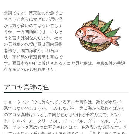
余談ですが、関東圏のお魚でご
ちそうと言えばマグロが思い浮
かぶ方が多いのではないでしょ
うか。一方関西圏では、ごちそ
うと言えば鯛なんだとか。福岡
の天然鯛の水揚げ量は国内屈指
を誇り、鳴門海峡や、明石海
峡、宇和島の養殖真鯛も有名で
す。西日本を中心に養殖されるアコヤ貝と鯛は、生息条件の共通
点が多いのかも知れません。
アコヤ真珠の色
ショーウィンドウに飾られているアコヤ真珠は、殆どがホワイト
系ではないでしょうか。しかしながら、実は海から取れたばかり
のアコヤ真珠は1つとして同じ色がないほど千差万別で、ピンク
系、シルバー系、クリーム系、ゴールド系、グリーン系、ブルー
系、ブラック系の7つに区分されるほど、色彩豊かな真珠です。そ
れでもホワイト系が根強い人気を誇るのは、「真珠は白くてまる