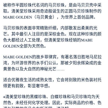
被称作半圆珍珠代名词的马贝珍珠，是由马贝贝壳中采
取。清美堂珍珠采用奇迹般诞生的正圆马贝珍珠制作的
MABE GOLDEN（马贝黄金），为世界上首创品牌。
马贝珍珠的表面非常精致纤细，内部散发出柔美的光
芒。其中最引人注目的是深棕金色。现在这种珍珠的颜
色大都经过人工处理，但清美堂珍珠经销的MABE
GOLDEN全部为天然色。
MABE GOLDEN的故乡菲律宾，有著名落日胜地马尼拉
湾，为环游世界的水手们公认。那被夕阳余辉染成的金
黄景色以及大自然的神秘光芒……
适合优雅夜生活的成熟女性，它会将别致的米色装衬托
得更有韵致，彰显奢华感。
※清美堂珍珠的黑蝶珍珠、白蝶珍珠和马贝珍珠均为天
然色，未经任何化学处理。因此，实际商品的价格、色