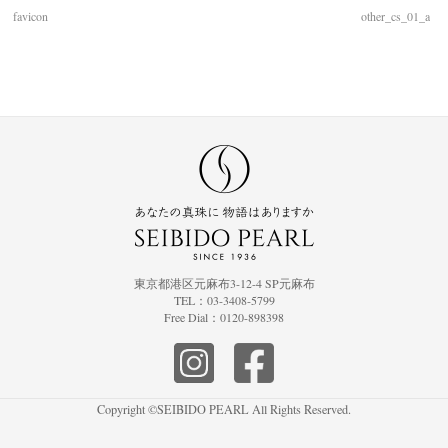
favicon
other_cs_01_a
東京都港区元麻布3-12-4 SP元麻布
TEL：03-3408-5799
Free Dial：0120-898398
Copyright ©SEIBIDO PEARL All Rights Reserved.